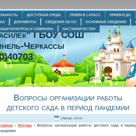
ЕЛЬНОСТЬ
ДОСТУПНАЯ СРЕДА
ПРИЁМ В 1 КЛАСС
ПРИЕМ В ДО
ДКА
ДОКУМЕНТЫ
СВЕДЕНИЯ ОБ ОО
ОСНОВНЫЕ СВЕДЕНИЯ
НАШИ КОНКУРСЫ И СЕМИНАРЫ
НАСТАВНИЧЕСТВО
Василек" ГБОУ СОШ
нель-Черкассы
0)40703
Вопросы организации работы
детского сада в период пандемии
| Автор:
admin
Главная
›
Форумы
›
Вопросы организации работы детского сада в перио
пандемии