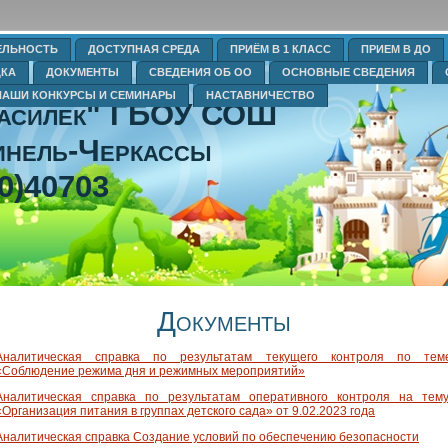
ЕЛЬНОСТЬ
ДОСТУПНАЯ СРЕДА
ПРИЁМ В 1 КЛАСС
ПРИЕМ В ДО
ДКА
ДОКУМЕНТЫ
СВЕДЕНИЯ ОБ ОО
ОСНОВНЫЕ СВЕДЕНИЯ
НАШИ КОНКУРСЫ И СЕМИНАРЫ
НАСТАВНИЧЕСТВО
Василек" ГБОУ СОШ
нель-Черкассы
0)40703
Документы
Аналитическая справка по результатам текущего контроля по тем
«Соблюдение режима дня и режимных мероприятий»
Аналитическая справка по результатам оперативного контроля на тему
«Организация питания в группах детского сада» от 9.02.2023 года
Аналитическая справка Создание условий по обеспечению безопасности