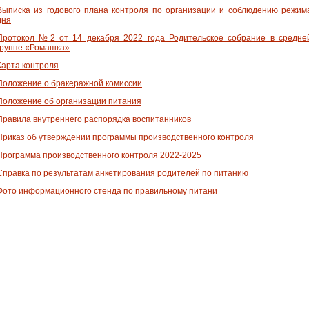
Выписка из годового плана контроля по организации и соблюдению режим
дня
Протокол №2 от 14 декабря 2022 года Родительское собрание в средне
группе «Ромашка»
Карта контроля
Положение о бракеражной комиссии
Положение об организации питания
Правила внутреннего распорядка воспитанников
Приказ об утверждении программы производственного контроля
Программа производственного контроля 2022-2025
Справка по результатам анкетирования родителей по питанию
Фото информационного стенда по правильному питани