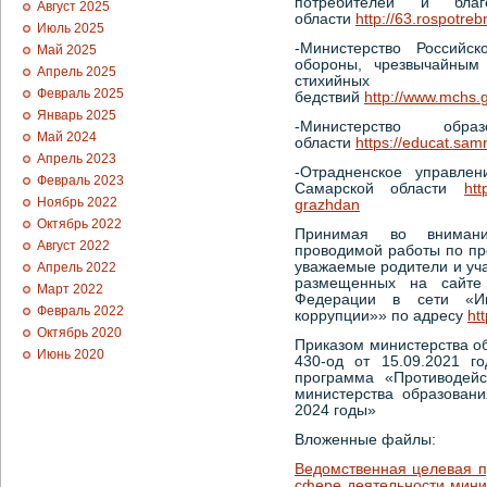
потребителей и бла
Август 2025
области
http://63.rospotr
Июль 2025
-Министерство Российс
Май 2025
обороны, чрезвычайным 
Апрель 2025
стихийных
Февраль 2025
бедствий
http://www.mchs.
Январь 2025
-Министерство об
Май 2024
области
https://educat.sam
Апрель 2023
-Отрадненское управлен
Февраль 2023
Самарской области
htt
Ноябрь 2022
grazhdan
Октябрь 2022
Принимая во внимани
Август 2022
проводимой работы по пр
уважаемые родители и уч
Апрель 2022
размещенных на сайте 
Март 2022
Федерации в сети «Ин
Февраль 2022
коррупции»» по адресу
ht
Октябрь 2020
Приказом министерства о
Июнь 2020
430-од от 15.09.2021 г
программа «Противодейс
министерства образован
2024 годы»
Вложенные файлы:
Ведомственная целевая п
сфере деятельности мини