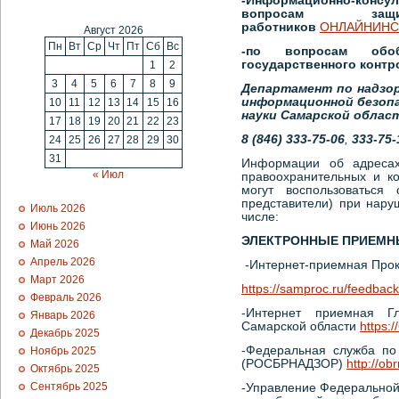
-Информационно-консу
вопросам за
работников
ОНЛАЙНИНС
Август 2026
Пн
Вт
Ср
Чт
Пт
Сб
Вс
-по вопросам обоб
государственного контр
1
2
3
4
5
6
7
8
9
Департамент по надзор
информационной безоп
10
11
12
13
14
15
16
науки Самарской облас
17
18
19
20
21
22
23
8 (846) 333-75-06
,
333-75-
24
25
26
27
28
29
30
31
Информации об адресах
« Июл
правоохранительных и ко
могут воспользоваться
представители) при нару
Июль 2026
числе:
Июнь 2026
ЭЛЕКТРОННЫЕ ПРИЕМН
Май 2026
Апрель 2026
-Интернет-приемная Прок
Март 2026
https://samproc.ru/feedback
Февраль 2026
-Интернет приемная Г
Январь 2026
Самарской области
https:
Декабрь 2025
-Федеральная служба по
Ноябрь 2025
(РОСБРНАДЗОР)
http://ob
Октябрь 2025
Сентябрь 2025
-Управление Федеральной