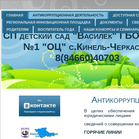
ГЛАВНАЯ
АНТИКОРРУПЦИОННАЯ ДЕЯТЕЛЬНОСТЬ
ДОСТУПНАЯ С
РЕГИОНАЛЬНАЯ ИННОВАЦИОННАЯ ПЛОЩАДКА
ДОКУМЕНТЫ
СВЕ
РОДИТЕЛЯМ
ВОСПИТАТЕЛЬ ГОДА
НАШИ КОНКУРСЫ И СЕМИНАР
СП детский сад "Василек" Г
№1 "ОЦ" с.Кинель-Черка
8(84660)40703
Антикоррупц
В целях обеспечения 
юридическими лицами
сведений о совершении к
ГОРЯЧИЕ ЛИНИИ