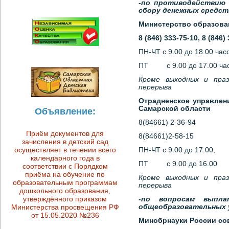
-по противодействию 
сбору денежных средс
Министерство образован
8 (846) 333-75-10,
8 (846)
ПН-ЧТ с 9.00 до 18.00 час
ПТ с 9.00 до 17.00 час
Кроме выходных и праз
перерыва
Отрадненское управлен
Самарской области
Объявление:
8(84661) 2-36-94
Приём документов для
8(84661)2-58-15
зачисления в детский сад
осуществляет в течении всего
ПН-ЧТ с 9.00 до 17.00,
календарного года в
ПТ с 9.00 до 16.00
соответствии с Порядком
приёма на обучение по
Кроме выходных и праз
образовательным программам
перерыва
дошкольного образования,
утверждённого приказом
-по вопросам выпл
Министерства просвещения РФ
общеобразовательных 
от 15.05.2020 №236
Минобрнауки России со