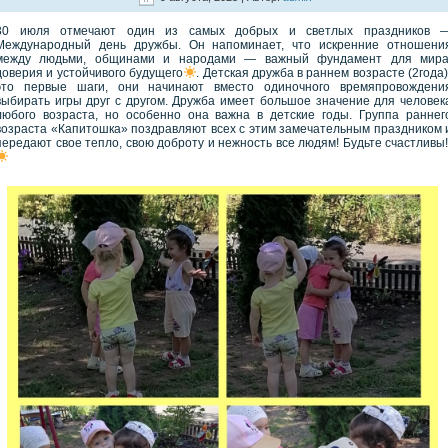
30 июля отмечают один из самых добрых и светлых праздников 
Международный день дружбы‍‍. Он напоминает, что искренние отношени
между людьми, общинами и народами — важный фундамент для мира
доверия и устойчивого будущего
. Детская дружба в раннем возрасте (2года)
это первые шаги, они начинают вместо одиночного времяпровождени
выбирать игры друг с другом‍‍. Дружба имеет большое значение для человек
любого возраста, но особенно она важна в детские годы. Группа раннег
возраста «Капитошка» поздравляют всех с этим замечательным праздником 
передают свое тепло, свою доброту и нежность все людям! Будьте счастливы! ‍