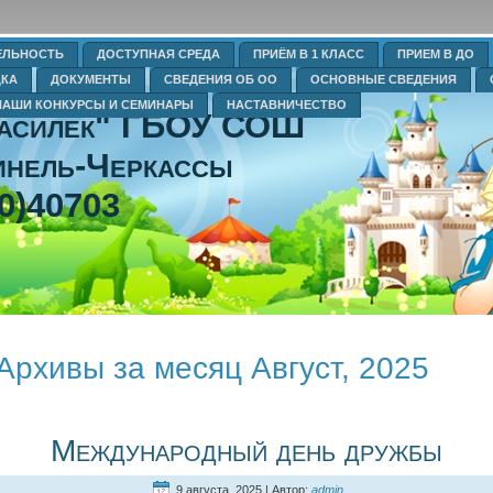
ЕЛЬНОСТЬ
ДОСТУПНАЯ СРЕДА
ПРИЁМ В 1 КЛАСС
ПРИЕМ В ДО
ДКА
ДОКУМЕНТЫ
СВЕДЕНИЯ ОБ ОО
ОСНОВНЫЕ СВЕДЕНИЯ
НАШИ КОНКУРСЫ И СЕМИНАРЫ
НАСТАВНИЧЕСТВО
Василек" ГБОУ СОШ
нель-Черкассы
0)40703
Архивы за месяц Август, 2025
Международный день дружбы
9 августа, 2025 | Автор:
admin