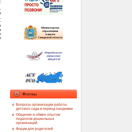
—
я
,
-
я
а
о
и
‍
Форумы
Вопросы организации работы
детского сада в период пандемии
Общение и обмен опытом
педагогов дошкольных
организаций
Форум для родителей