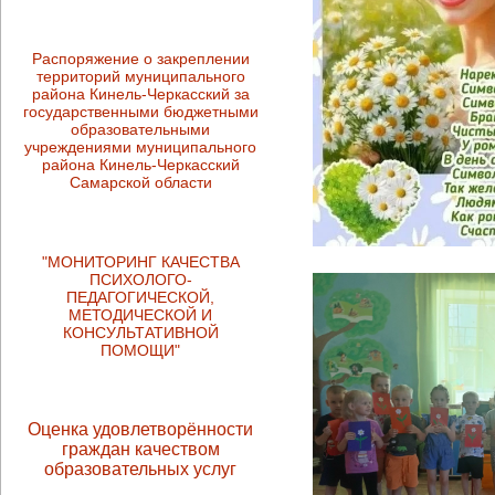
Распоряжение о закреплении
территорий муниципального
района Кинель-Черкасский за
государственными бюджетными
образовательными
учреждениями муниципального
района Кинель-Черкасский
Самарской области
"МОНИТОРИНГ КАЧЕСТВА
ПСИХОЛОГО-
ПЕДАГОГИЧЕСКОЙ,
МЕТОДИЧЕСКОЙ И
КОНСУЛЬТАТИВНОЙ
ПОМОЩИ"
Оценка удовлетворённости
граждан качеством
образовательных услуг