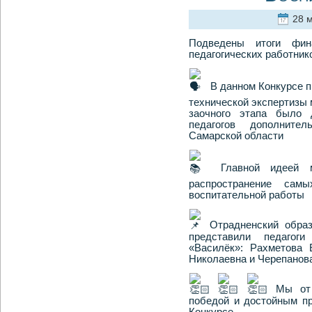
28 м
Подведены итоги фина
педагогических работн
В данном Конкурсе п
технической экспертизы 
заочного этапа было 
педагогов дополните
Самарской области
Главной идеей м
распространение сам
воспитательной работы
Отрадненский обра
представили педагоги
«Василёк»: Рахметова 
Николаевна и Черепанов
Мы от
победой и достойным п