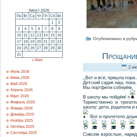
Август 2026
Пн
Вт
Ср
Чт
Пт
Сб
Вс
1
2
3
4
5
6
7
8
9
10
11
12
13
14
15
16
Опубликовано в рубр
17
18
19
20
21
22
23
24
25
26
27
28
29
30
Прощание
31
« Июл
2 ию
Июль 2026
,,Вот и всё, пришла пора.
Июнь 2026
Детский садик наш, пока.
Май 2026
Мы портфели соберём,
Апрель 2026
Март 2026
В школу мы пойдём! «
Торжественно и трогате
Февраль 2026
школу: дети, родители и 
Январь 2026
Декабрь 2025
Вот и пролетело дош
Ноябрь 2025
Октябрь 2025
Сентябрь 2025
Совсем взрослые, наряд