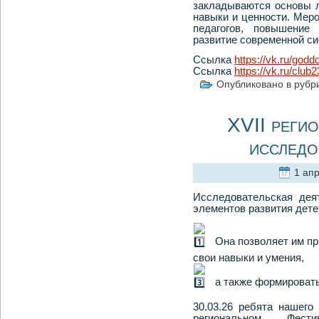
закладываются основы л
навыки и ценности. Мер
педагогов, повышение
развитие современной с
Ссылка
https://vk.ru/goddo2026
Ссылка
https://vk.ru/clu
Опубликовано в рубр
XVII реги
исследо
1 апр
Исследовательская дея
элементов развития дете
Она позволяет им пр
свои навыки и умения,
а также формироват
30.03.26 ребята нашего
региональном Фест