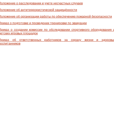
Положение о расследовании и учете несчастных случаев
Положение об антитеррористической защищённости
Положение об организации работы по обеспечению пожарной безопасности
Приказ о подготовке и проведении тренировки по эвакуации
Приказ о создании комиссии по обследовании спортивного оборудования 
детских игровых площадок
Приказ об ответственных работников за охрану жизни и здоровь
воспитанников