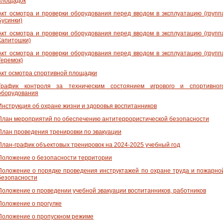
площадок
Акт осмотра и проверки оборудования перед вводом в эксплуатацию (групп
Бусинки)
Акт осмотра и проверки оборудования перед вводом в эксплуатацию (групп
Капитошки)
Акт осмотра и проверки оборудования перед вводом в эксплуатацию (групп
Теремок)
Акт осмотра спортивной площадки
График контроля за техническим состоянием игрового и спортивног
оборудования
Инструкция об охране жизни и здоровья воспитанников
План мероприятий по обеспечению антитеррористической безопасности
План проведения тренировки по эвакуации
План-график объектовых тренировок на 2024-2025 учебный год
Положение о безопасности территории
Положение о порядке проведения инструктажей по охране труда и пожарно
безопасности
Положение о проведении учебной эвакуации воспитанников, работников
Положение о прогулке
Положение о пропускном режиме