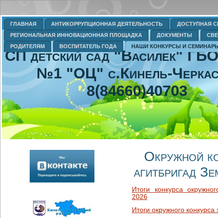
ГЛАВНАЯ
АНТИКОРРУПЦИОННАЯ ДЕЯТЕЛЬНОСТЬ
ДОСТУПНАЯ С
РЕГИОНАЛЬНАЯ ИННОВАЦИОННАЯ ПЛОЩАДКА
ДОКУМЕНТЫ
СВЕ
РОДИТЕЛЯМ
ВОСПИТАТЕЛЬ ГОДА
НАШИ КОНКУРСЫ И СЕМИНАР
СП детский сад "Василек" Г
№1 "ОЦ" с.Кинель-Черка
8(84660)40703
Окружной ко
агитбригад З
Итоги конкурса окружног
2026
Итоги окружного конкурса