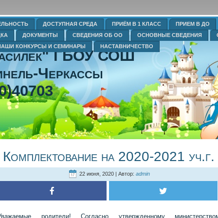
ЕЛЬНОСТЬ
ДОСТУПНАЯ СРЕДА
ПРИЁМ В 1 КЛАСС
ПРИЕМ В ДО
ДКА
ДОКУМЕНТЫ
СВЕДЕНИЯ ОБ ОО
ОСНОВНЫЕ СВЕДЕНИЯ
НАШИ КОНКУРСЫ И СЕМИНАРЫ
НАСТАВНИЧЕСТВО
Василек" ГБОУ СОШ
нель-Черкассы
0)40703
Комплектование на 2020-2021 уч.г.
22 июня, 2020 | Автор:
admin
Уважаемые родители! Согласно утвержденному министерство