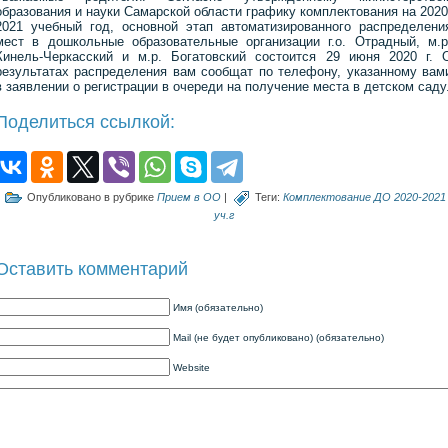
образования и науки Самарской области графику комплектования на 2020
2021 учебный год, основной этап автоматизированного распределени
мест в дошкольные образовательные организации г.о. Отрадный, м.р
Кинель-Черкасский и м.р. Богатовский состоится 29 июня 2020 г. 
результатах распределения вам сообщат по телефону, указанному вам
в заявлении о регистрации в очереди на получение места в детском саду
Поделиться ссылкой:
Опубликовано в рубрике
Прием в ОО
|
Теги:
Комплектование ДО 2020-2021
уч.г
Оставить комментарий
Имя (обязательно)
Mail (не будет опубликовано) (обязательно)
Website