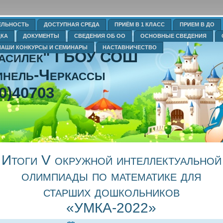
ЕЛЬНОСТЬ
ДОСТУПНАЯ СРЕДА
ПРИЁМ В 1 КЛАСС
ПРИЕМ В ДО
ДКА
ДОКУМЕНТЫ
СВЕДЕНИЯ ОБ ОО
ОСНОВНЫЕ СВЕДЕНИЯ
НАШИ КОНКУРСЫ И СЕМИНАРЫ
НАСТАВНИЧЕСТВО
Василек" ГБОУ СОШ
нель-Черкассы
0)40703
Итоги V окружной интеллектуальной
олимпиады по математике для
старших дошкольников
«УМКА-2022»