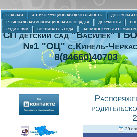
ГЛАВНАЯ
АНТИКОРРУПЦИОННАЯ ДЕЯТЕЛЬНОСТЬ
ДОСТУПНАЯ С
РЕГИОНАЛЬНАЯ ИННОВАЦИОННАЯ ПЛОЩАДКА
ДОКУМЕНТЫ
СВЕ
РОДИТЕЛЯМ
ВОСПИТАТЕЛЬ ГОДА
НАШИ КОНКУРСЫ И СЕМИНАР
СП детский сад "Василек" Г
№1 "ОЦ" с.Кинель-Черка
8(84660)40703
Распоряжен
родительско
2
29 авг