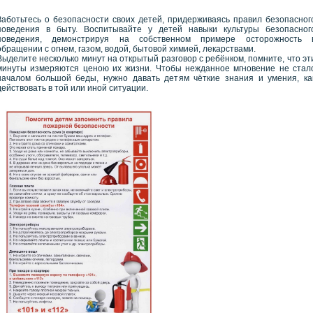
Заботьтесь о безопасности своих детей, придерживаясь правил безопасног
поведения в быту. Воспитывайте у детей навыки культуры безопасног
поведения, демонстрируя на собственном примере осторожность 
обращении с огнем, газом, водой, бытовой химией, лекарствами.
Выделите несколько минут на открытый разговор с ребёнком, помните, что эт
минуты измеряются ценою их жизни. Чтобы нежданное мгновение не стал
началом большой беды, нужно давать детям чёткие знания и умения, ка
действовать в той или иной ситуации.