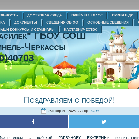
ЕЛЬНОСТЬ
ДОСТУПНАЯ СРЕДА
ПРИЁМ В 1 КЛАСС
ПРИЕМ В ДО
ДКА
ДОКУМЕНТЫ
СВЕДЕНИЯ ОБ ОО
ОСНОВНЫЕ СВЕДЕНИЯ
НАШИ КОНКУРСЫ И СЕМИНАРЫ
НАСТАВНИЧЕСТВО
Василек" ГБОУ СОШ
нель-Черкассы
0)40703
Поздравляем с победой!
28 февраля, 2025 | Автор:
admin
Поздравляем с победой ГОРБУНОВУ ЕКАТЕРИНУ воспитанниц