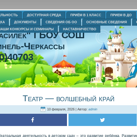
ЕЛЬНОСТЬ
ДОСТУПНАЯ СРЕДА
ПРИЁМ В 1 КЛАСС
ПРИЕМ В ДО
ДКА
ДОКУМЕНТЫ
СВЕДЕНИЯ ОБ ОО
ОСНОВНЫЕ СВЕДЕНИЯ
НАШИ КОНКУРСЫ И СЕМИНАРЫ
НАСТАВНИЧЕСТВО
Василек" ГБОУ СОШ
нель-Черкассы
0)40703
Театр — волшебный край
10 февраля, 2026 | Автор:
admin
Театральная деятельность в детском саду – это развитие ребёнка. Развити