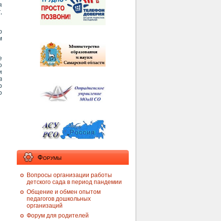
я
,
ю
м
е
о
и
в
р
о
Форумы
Вопросы организации работы
детского сада в период пандемии
Общение и обмен опытом
педагогов дошкольных
организаций
Форум для родителей