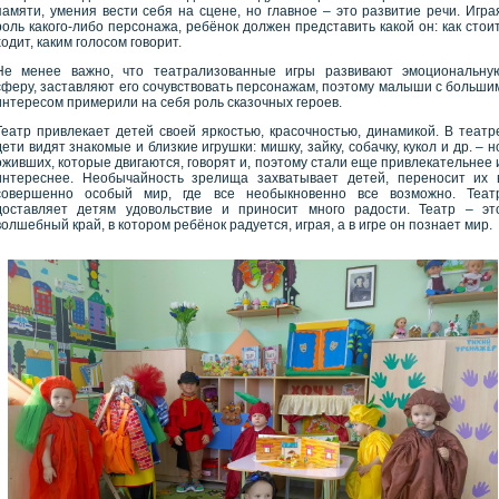
памяти, умения вести себя на сцене, но главное – это развитие речи. Игра
роль какого-либо персонажа, ребёнок должен представить какой он: как стоит
ходит, каким голосом говорит.
Не менее важно, что театрализованные игры развивают эмоциональну
сферу, заставляют его сочувствовать персонажам, поэтому малыши с больши
интересом примерили на себя роль сказочных героев.
Театр привлекает детей своей яркостью, красочностью, динамикой. В театр
дети видят знакомые и близкие игрушки: мишку, зайку, собачку, кукол и др. – н
оживших, которые двигаются, говорят и, поэтому стали еще привлекательнее 
интереснее. Необычайность зрелища захватывает детей, переносит их 
совершенно особый мир, где все необыкновенно все возможно. Теат
доставляет детям удовольствие и приносит много радости. Театр – эт
волшебный край, в котором ребёнок радуется, играя, а в игре он познает мир.